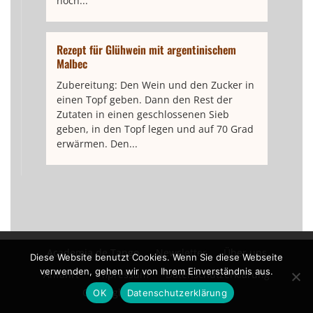
noch...
Rezept für Glühwein mit argentinischem
Malbec
Zubereitung: Den Wein und den Zucker in
einen Topf geben. Dann den Rest der
Zutaten in einen geschlossenen Sieb
geben, in den Topf legen und auf 70 Grad
erwärmen. Den...
Academia de Tango
Newsletter
Über uns
Diese Website benutzt Cookies. Wenn Sie diese Webseite
verwenden, gehen wir von Ihrem Einverständnis aus.
Anfahrt
Impressum
Datenschutzerklärung
Copyright © All rights reserved.
OK
Datenschutzerklärung