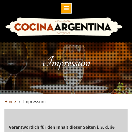
Skip
to
content
Impressum
Home
Impressum
Verantwortlich für den Inhalt dieser Seiten i. S. d. §6